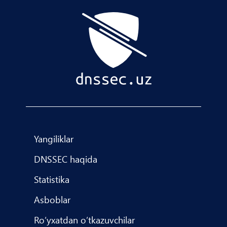
Yangiliklar
DNSSEC haqida
Statistika
Asboblar
Roʼyxatdan oʼtkazuvchilar