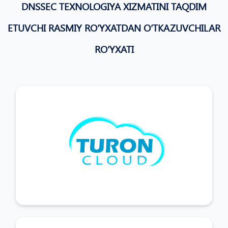
DNSSEC TEXNOLOGIYA XIZMATINI TAQDIM
ETUVCHI RASMIY ROʻYXATDAN OʻTKAZUVCHILAR
ROʻYXATI