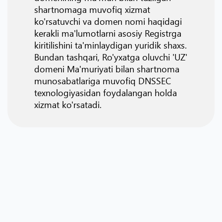
shartnomaga muvofiq xizmat
ko'rsatuvchi va domen nomi haqidagi
kerakli ma'lumotlarni asosiy Registrga
kiritilishini ta'minlaydigan yuridik shaxs.
Bundan tashqari, Ro'yxatga oluvchi 'UZ'
domeni Ma'muriyati bilan shartnoma
munosabatlariga muvofiq DNSSEC
texnologiyasidan foydalangan holda
xizmat ko'rsatadi.