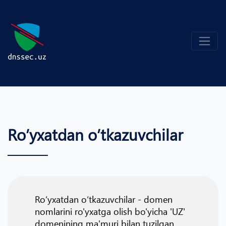
Roʼyxatdan oʼtkazuvchilar
Roʻyxatdan oʻtkazuvchilar - domen
nomlarini ro'yxatga olish bo'yicha 'UZ'
domenining ma'muri bilan tuzilgan