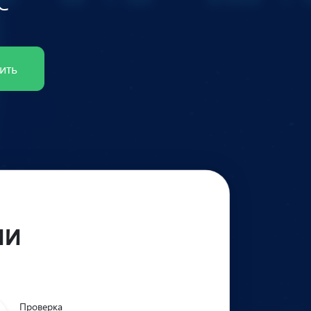
C
ить
ии
Проверка