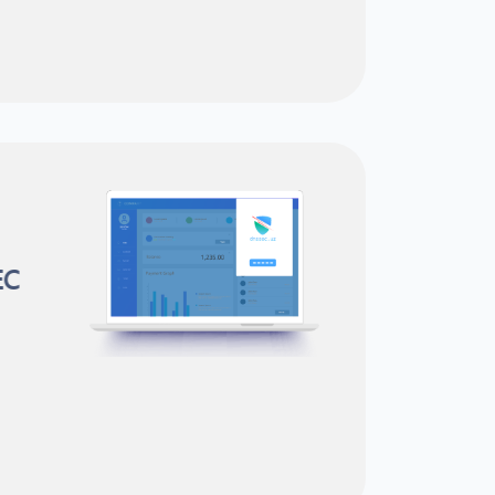
ля
SSEC
ие
них