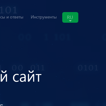
RU
сы и ответы
Инструменты
й
с
а
й
т