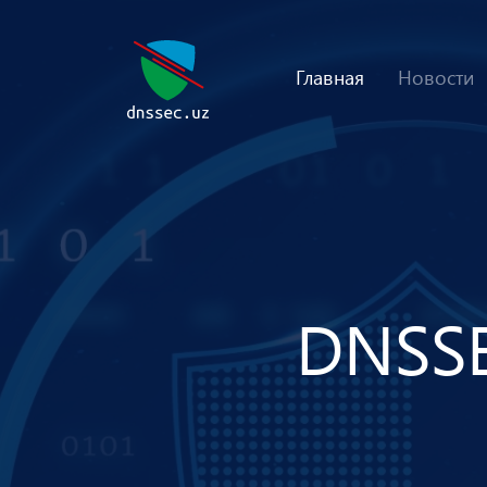
Главная
Новости
D
N
S
S