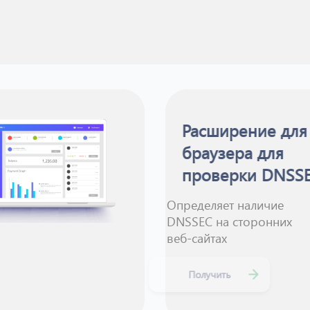
Расширение д
браузера для
проверки DN
Определяет налич
DNSSEC на сторон
веб-сайтах
Получить