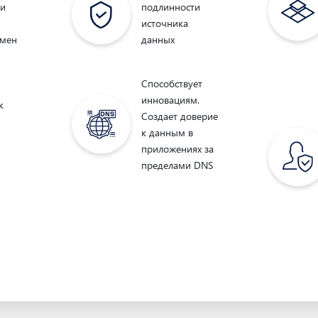
ти
подлинности
источника
имен
данных
Способствует
инновациям.
к
Cоздает доверие
к данным в
приложениях за
пределами DNS