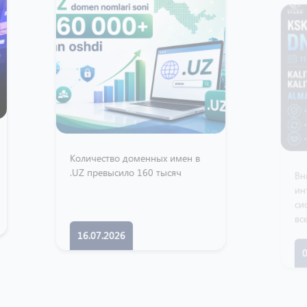
оличество доменных имен в
Вниманию операторов свя
Z превысило 160 тысяч
интернет-провайдеров,
системных администратор
всех организаций,
использующих DNSSEC
16.07.2026
02.07.2026