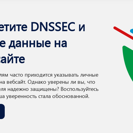
тите DNSSEC и
е данные на
айте
ям часто приходится указывать личные
на вебсайт. Однако уверены ли вы, что
еля надежно защищены? Воспользуйтесь
а уверенность стала обоснованной.