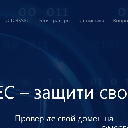
О DNSSEC
Регистраторы
Статистика
Вопро
E
C
–
з
а
щ
и
т
и
с
в
о
Проверьте свой домен на