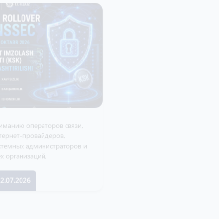
зи,
Администрация домена .UZ
приняла участие в ICANN86
ов и
Policy Forum
15.06.2026